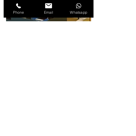
Phone
Email
Whatsapp
常見問題​
我需要帶同甚麼物品辦理自助入住
手續？
在迷你酒店的自助服務機辦理登記手續，你只
需帶同你的旅遊證件（身份證、通行證，護
照），輸入預訂號碼、姓名等簡單資料，即可
完成自助入住手續。
完成自助入住、退房手續需時多
久？
迷你酒店明白，旅客行程非常繁忙，所以盡可
能簡化登記和退房手續。使用我們的自助服務